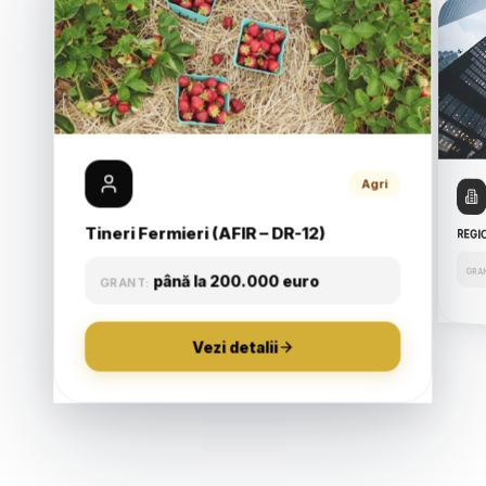
Agri
Agri
Agri
 (DR-
Tineri Fermieri (AFIR – DR-12)
REGIO
Echipamente Irigații
GRA
până la 200.000 euro
GRANT:
până la 100.000 euro
GRANT:
Vezi detalii