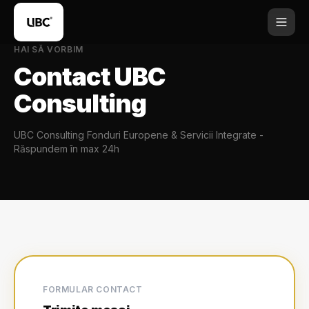
HAI SĂ VORBIM
Contact UBC
Consulting
UBC Consulting Fonduri Europene & Servicii Integrate -
Răspundem în max 24h
FORMULAR CONTACT