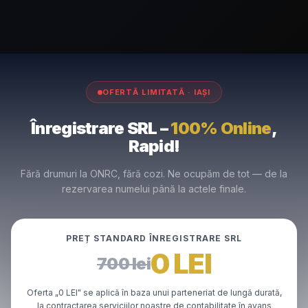
OFERTĂ LIMITATĂ · IAȘI
Înregistrare SRL –
100% Online
,
Rapid!
Fără drumuri la ONRC, fără cozi. Ne ocupăm de tot — de la
rezervarea numelui până la actele finale.
PREȚ STANDARD ÎNREGISTRARE SRL
0 LEI
700 lei
Oferta „0 LEI" se aplică în baza unui parteneriat de lungă durată,
la contractarea serviciilor noastre de contabilitate în avans