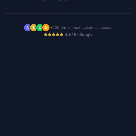
+200 firme înmatriculate cu succes
A
B
C
D
4.9 / 5 · Google