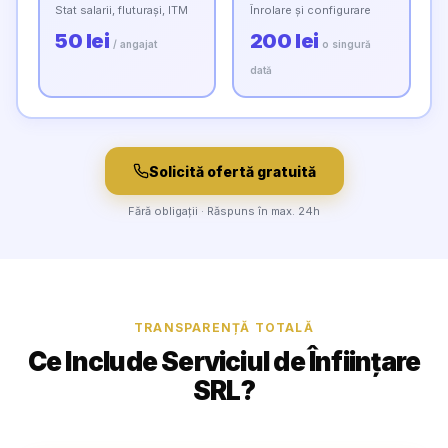
Stat salarii, fluturași, ITM
Înrolare și configurare
50 lei
200 lei
/ angajat
o singură
dată
Solicită ofertă gratuită
Fără obligații · Răspuns în max. 24h
TRANSPARENȚĂ TOTALĂ
Ce Include Serviciul de Înființare
SRL?