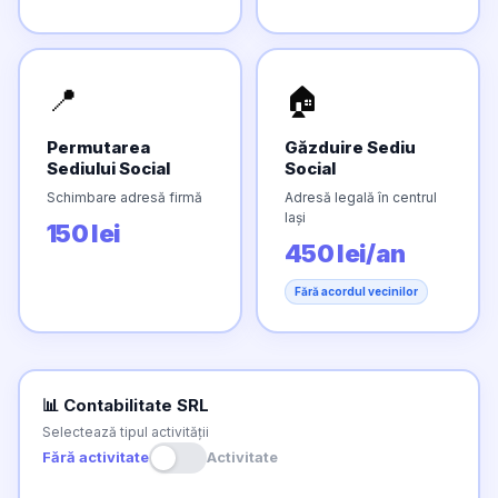
📍
🏠
Permutarea
Găzduire Sediu
Sediului Social
Social
Schimbare adresă firmă
Adresă legală în centrul
Iași
150 lei
450 lei/an
Fără acordul vecinilor
📊 Contabilitate SRL
Selectează tipul activității
Fără activitate
Activitate