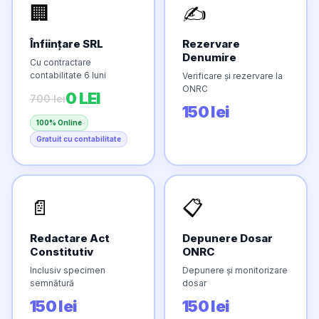
🏢
✍️
Înființare SRL
Rezervare
Denumire
Cu contractare
contabilitate 6 luni
Verificare și rezervare la
ONRC
0 LEI
700 lei
150 lei
100% Online
Gratuit cu contabilitate
📄
📋
Redactare Act
Depunere Dosar
Constitutiv
ONRC
Inclusiv specimen
Depunere și monitorizare
semnătură
dosar
150 lei
150 lei