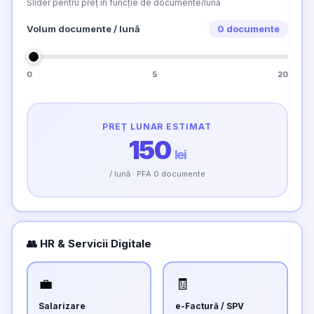
Slider pentru preț în funcție de documente/lună
Volum documente / lună
0 documente
0
5
20
PREȚ LUNAR ESTIMAT
150
lei
/ lună · PFA
0 documente
👥 HR & Servicii Digitale
💼
🧾
Salarizare
e-Factură / SPV