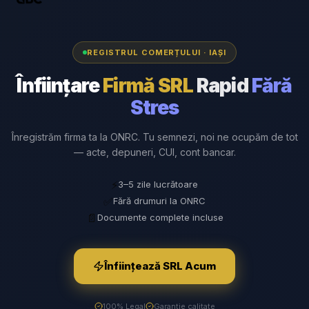
REGISTRUL COMERȚULUI · IAȘI
Înființare
Firmă SRL
Rapid
Fără
Stres
Înregistrăm firma ta la ONRC. Tu semnezi, noi ne ocupăm de tot
— acte, depuneri, CUI, cont bancar.
⚡
3–5 zile lucrătoare
✅
Fără drumuri la ONRC
📄
Documente complete incluse
Înființează SRL Acum
100% Legal
Garanție calitate