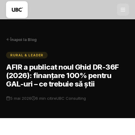
Înapoi la Blog
RURAL & LEADER
AFIR a publicat noul Ghid DR-36F
(2026): finanțare 100% pentru
GAL-uri – ce trebuie să știi
5 mai 2026
6 min citire
UBC Consulting